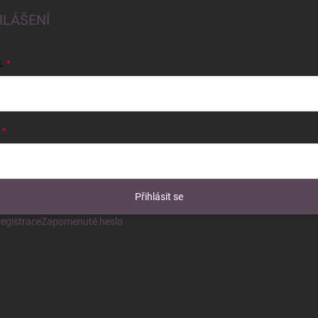
HLÁŠENÍ
L
Přihlásit se
egistrace
Zapomenuté heslo