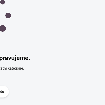
ipravujeme.
atní kategorie.
odu