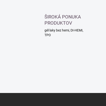
ŠIROKÁ PONUKA
PRODUKTOV
gél laky bez hemi, DI-HEMI,
TPO
Z
á
p