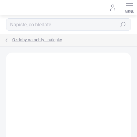
Přejít
na
obsah
Hledat
Ozdoby na nehty - nálepky
Neohodnoceno
Podrobnosti hodnocení