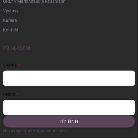
ORLY v Marionnaud a Rossmann
Výstavy
Kariéra
Kontakt
PŘIHLÁŠENÍ
E-MAIL
HESLO
Přihlásit se
Nová registrace
Zapomenuté heslo