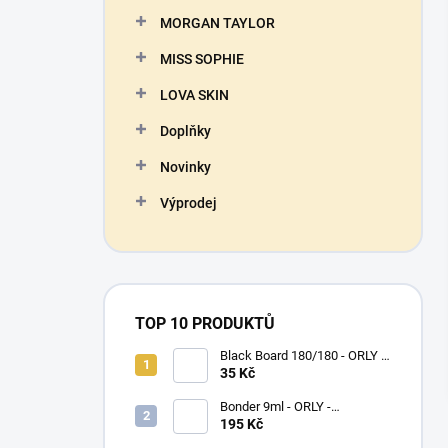
n
MORGAN TAYLOR
í
p
MISS SOPHIE
a
n
LOVA SKIN
e
Doplňky
l
Novinky
Výprodej
TOP 10 PRODUKTŮ
Black Board 180/180 - ORLY -
pilník na nehty
35 Kč
Bonder 9ml - ORLY -
podkladový lak na nehty
195 Kč