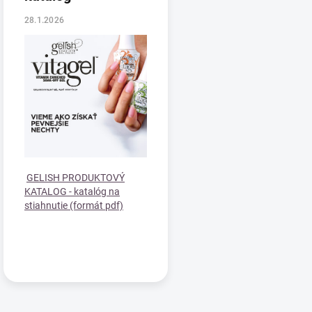
s
č
28.1.2026
l
á
n
k
ů
GELISH PRODUKTOVÝ
KATALOG - katalóg na
stiahnutie (formát pdf)