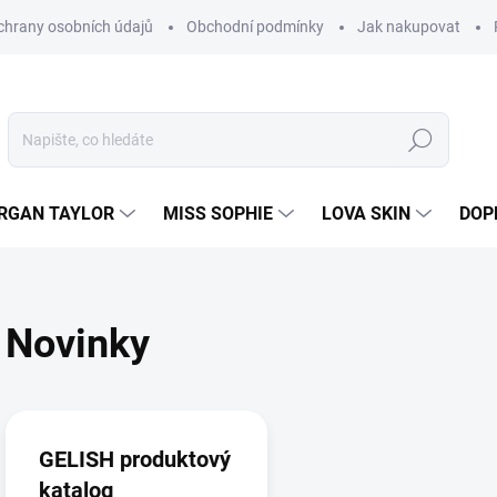
hrany osobních údajů
Obchodní podmínky
Jak nakupovat
Hledat
RGAN TAYLOR
MISS SOPHIE
LOVA SKIN
DOP
Novinky
V
ý
p
GELISH produktový
i
katalog