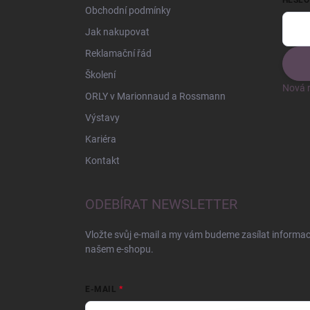
HESLO
Obchodní podmínky
Jak nakupovat
Reklamační řád
Školení
Nová r
ORLY v Marionnaud a Rossmann
Výstavy
Kariéra
Kontakt
ODEBÍRAT NEWSLETTER
Vložte svůj e-mail a my vám budeme zasílat informa
našem e-shopu.
E-MAIL