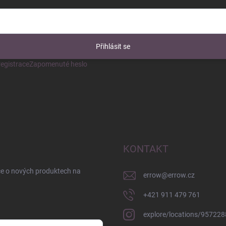
Přihlásit se
egistrace
Zapomenuté heslo
KONTAKT
ce o nových produktech na
errow
@
errow.cz
+421 911 479 761
explore/locations/95722