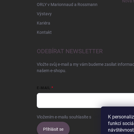
Nová r
ORLY v Marionnaud a Rossmann
Výstavy
Kariéra
Kontakt
ODEBÍRAT NEWSLETTER
Vložte svůj e-mail a my vám budeme zasílat informa
našem e-shopu.
E-MAIL
K personali
Vložením e-mailu souhlasíte s
podmínkami ochrany o
funkcí sociá
Přihlásit se
návštěvnost