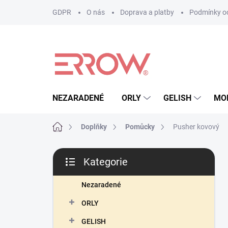
Přejít
GDPR
O nás
Doprava a platby
Podmínky oc
na
obsah
NEZARADENÉ
ORLY
GELISH
MO
Domů
Doplňky
Pomůcky
Pusher kovový
P
Kategorie
o
Přeskočit
s
kategorie
t
Nezaradené
r
ORLY
a
n
GELISH