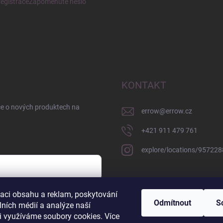
egistrace
Zapomenuté heslo
KONTAKT
ce o nových produktech na
errow
@
errow.cz
+421 911 479 761
explore/locations/95722
zaci obsahu a reklam, poskytování
sobních údajů
Odmítnout
S
lních médií a analýze naší
i využíváme soubory cookies. Více