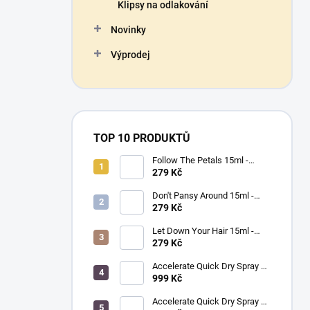
Klipsy na odlakování
Novinky
Výprodej
TOP 10 PRODUKTŮ
Follow The Petals 15ml -
MORGAN TAYLOR - lak na
279 Kč
nehty
Don't Pansy Around 15ml -
MORGAN TAYLOR - lak na
279 Kč
nehty
Let Down Your Hair 15ml -
MORGAN TAYLOR - lak na
279 Kč
nehty
Accelerate Quick Dry Spray &
Drops 240ml - MORGAN
999 Kč
TAYLOR - sušič laku na nehty
(sprej)
Accelerate Quick Dry Spray &