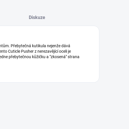
Diskuze
ehtům. Přebytečná kutikula nejenže dává
nto Cuticle Pusher z nerezavějící oceli je
vedne přebytečnou kůžičku a "zkosená" strana