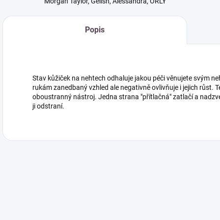
Morgan Taylor, Gelish, Alessandra, ORLY
Popis
Stav kůžiček na nehtech odhaluje jakou péči věnujete svým n
rukám zanedbaný vzhled ale negativně ovlivňuje i jejich růst. Te
oboustranný nástroj. Jedna strana "přítlačná" zatlačí a nadz
ji odstraní.