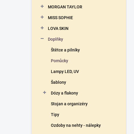
n
MORGAN TAYLOR
í
p
MISS SOPHIE
a
n
LOVA SKIN
e
Doplňky
l
Štětce a pilníky
Pomůcky
Lampy LED, UV
Šablony
Dózy a flakony
Stojan a organizéry
Tipy
Ozdoby na nehty - nálepky