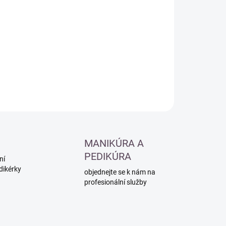
:
−
+
Přidat do košíku
ILNÍ INFORMACE
ZEPTAT SE
HLÍDAT
MANIKÚRA A
PEDIKÚRA
ní
dikérky
objednejte se k nám na
profesionální služby