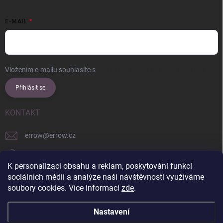
E-MAIL
Vložením e-mailu souhlasíte s
podmínkami ochrany osobních údajů
Přihlásit se
KONTAKT
errow
@
errow.cz
+421 911 479 761
K personalizaci obsahu a reklam, poskytování funkcí
explore/locations/957228892/
sociálních médií a analýze naší návštěvnosti využíváme
soubory cookies. Více informací
zde
.
Nastavení