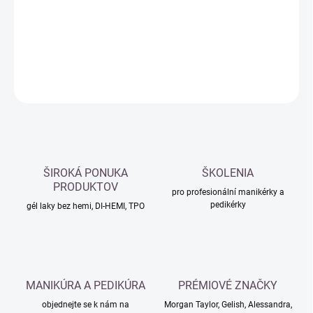
−
+
Přidat do košíku
DETAILNÍ INFORMACE
ZEPTAT SE
HLÍDAT
ŠIROKÁ PONUKA
ŠKOLENIA
PRODUKTOV
pro profesionální manikérky a
pedikérky
gél laky bez hemi, DI-HEMI, TPO
MANIKÚRA A PEDIKÚRA
PRÉMIOVÉ ZNAČKY
objednejte se k nám na
Morgan Taylor, Gelish, Alessandra,