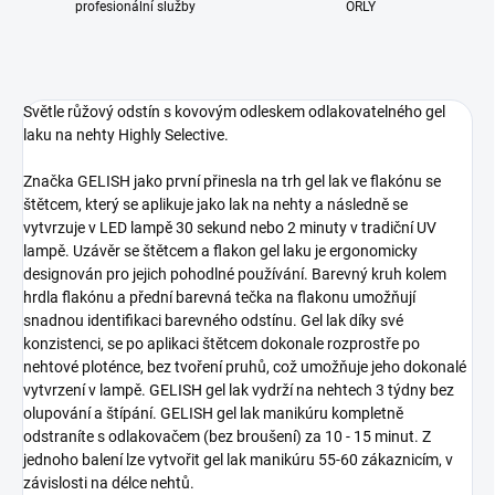
profesionální služby
ORLY
Světle růžový odstín s kovovým odleskem odlakovatelného gel
laku na nehty Highly Selective.
Značka GELISH jako první přinesla na trh gel lak ve flakónu se
štětcem, který se aplikuje jako lak na nehty a následně se
vytvrzuje v LED lampě 30 sekund nebo 2 minuty v tradiční UV
lampě. Uzávěr se štětcem a flakon gel laku je ergonomicky
designován pro jejich pohodlné používání. Barevný kruh kolem
hrdla flakónu a přední barevná tečka na flakonu umožňují
snadnou identifikaci barevného odstínu. Gel lak díky své
konzistenci, se po aplikaci štětcem dokonale rozprostře po
nehtové ploténce, bez tvoření pruhů, což umožňuje jeho dokonalé
vytvrzení v lampě. GELISH gel lak vydrží na nehtech 3 týdny bez
olupování a štípání. GELISH gel lak manikúru kompletně
odstraníte s odlakovačem (bez broušení) za 10 - 15 minut. Z
jednoho balení lze vytvořit gel lak manikúru 55-60 zákaznicím, v
závislosti na délce nehtů.