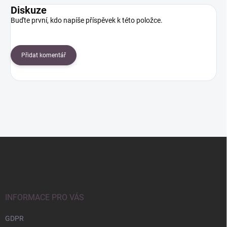
Diskuze
Buďte první, kdo napíše příspěvek k této položce.
Přidat komentář
Z
á
p
a
t
í
INFORMACE PRO VÁS
GDPR